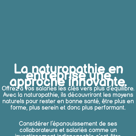
La naturopathie en
entreprise une
approche innovante.
Offrez à vos salariés les clés vers plus d’équilibre.
Avec la naturopathie, ils découvriront les moyens
naturels pour rester en bonne santé, être plus en
forme, plus serein et donc plus performant.
Considérer l’épanouissement de ses
collaborateurs et salariés comme un